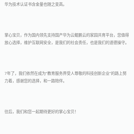
华为技术认证书含金量也随之变高。
掌心宝贝，作为国内领先支持国产华为云鲲鹏云的家园共育平台，您值得
放心选择，维护互联网安全，是我们的社会责任，也是我们的道德操守。
7年了，我们依然在成为“教育服务界受人尊敬的科技创新企业”的路上努
力着，感谢您的选择，和一路陪伴。
往后，我们和您一起期待更好的掌心宝贝！