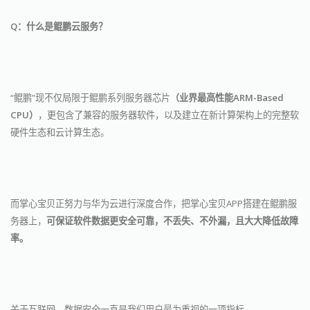
Q：什么是鲲鹏云服务？
“鲲鹏”现不仅局限于鲲鹏系列服务器芯片
（业界最高性能ARM-Based
CPU）
，更包含了兼容的服务器软件，以及建立在新计算架构上的完整软
硬件生态和云计算生态。
而掌心宝贝正努力与华为云进行深度合作，把掌心宝贝APP搭建在鲲鹏服
务器上，
可保证软件数据更安全可靠，不丢失、不外漏，且大大降低故障
率。
关于互联网，数据安全一直是我们用户最为重视的一项指标。