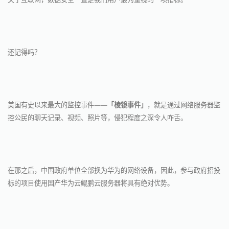
还记得吗？
美国有史以来最大的监控事件——
「棱镜事件」
，就是通过网络服务器监
控公民的聊天记录、视频、照片等，侵犯程度之深令人咋舌。
在那之后，中国政府单位全部换为华为的网络设备，因此，参与政府招投
标的项目使用国产华为云鲲鹏云服务器将具有绝对优势。